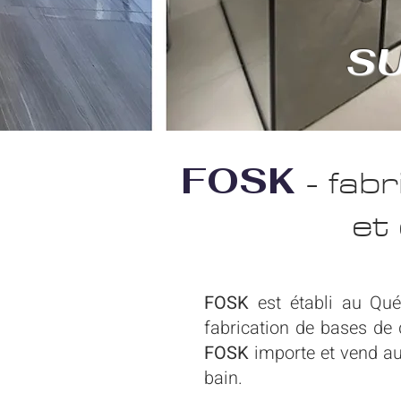
S
- fabr
FOSK
et
FOSK
est établi au Québ
fabrication de bases de 
FOSK
importe et vend aus
bain.​